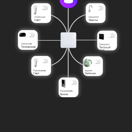
Спальня
Санузел
Свет
Краны
Гостиная
Санузел
Телевизор
Теплый
пол
Прихожая
Кухня
Свет
Чайник
Прихожая
Замок