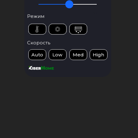
15
30
Режим
Скорость
Auto
Low
Med
High